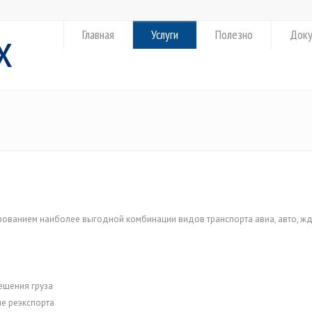
Главная
Услуги
Полезно
Док
зованием наиболее выгодной комбинации видов транспорта авиа, авто, жд
ещения груза
не реэкспорта