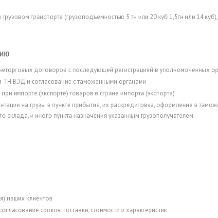
м грузовом транспорте (грузоподъемностью 5 тн или 20 куб 1,5тн или 14 куб
нию
неторговых договоров с последующей регистрацией в уполномоченных о
м ТН ВЭД и согласование с таможенными органами
ри импорте (экспорте) товаров в стране импорта (экспорта)
ации на грузы в пункте прибытия, их раскредитовка, оформление в таможе
 склада, и иного пункта назначения указанным грузополучателем
я) наших клиентов
согласование сроков поставки, стоимости и характеристик