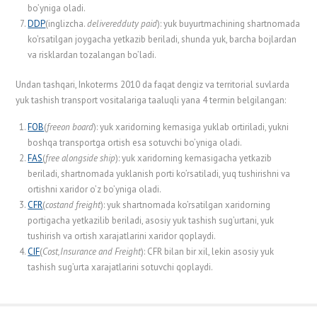
bo’yniga oladi.
DDP
(inglizcha.
delivered
duty
paid
): yuk buyurtmachining shartnomada
ko’rsatilgan joygacha yetkazib beriladi, shunda yuk, barcha bojlardan
va risklardan tozalangan bo’ladi.
Undan tashqari, Inkoterms 2010 da faqat dengiz va territorial suvlarda
yuk tashish transport vositalariga taaluqli yana 4 termin belgilangan:
FOB
(
free
on
board
): yuk xaridorning kemasiga yuklab ortiriladi, yukni
boshqa transportga ortish esa sotuvchi bo’yniga oladi.
FAS
(
free
alongside
ship
): yuk xaridorning kemasigacha yetkazib
beriladi, shartnomada yuklanish porti ko’rsatiladi, yuq tushirishni va
ortishni xaridor o’z bo’yniga oladi.
CFR
(
cost
and
freight
): yuk shartnomada ko’rsatilgan xaridorning
portigacha yetkazilib beriladi, asosiy yuk tashish sug’urtani, yuk
tushirish va ortish xarajatlarini xaridor qoplaydi.
CIF
(
Cost,
Insurance
and
Freight
): CFR bilan bir xil, lekin asosiy yuk
tashish sug’urta xarajatlarini sotuvchi qoplaydi.