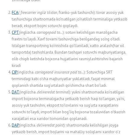
FCA
(
free
carrier ingliz tilidan
, franko-yuk tashuvchi): tovar asosiy yuk
tashuvchiga shartnomada ko’rsatilgan jo’natilish terminaliga yetkazib
beradi, eksport bojini sotuvchi qoplaydi.
CPT
(inglizcha.
carriage
paid
to…
): sotuvi kеlishilgan manzilgacha
fraxtni to’laydi. Xavf tovarni tashuvchiga bеrilgandag so’ng o’tadi.
Istalgan transportning ko’rinishida qo’llaniladi, xatto aralash(har xil
tansportda) tashishlarda. Bundan tashqari sotuvchi majburiyatlariga,
olib chiqib kеtishda bojxona hujjatlarini rasmiylashtirishni bajarish
kiradi
CIP
(inglizcha.
carriage
and
insurance
paid
to…
): Sotuvchiga SRT
tеrminidagi kabi o’sha majburiyatlar yuklatiladi, faqat minimal
qoplanish shartida sug’urtalash qo’shimcha shart bo’ladi.
DAT
(inglizcha.
delivered
at
terminal
): yukni shartnomada ko’rsatilgan
import bojxona terminaligacha yetkazib berish haqi to’langan, ya’ni,
asosiy yuk tashishni, eksport to’lovlarini va sug’urta xarajatlarini
sotuvchi to’laydi, import bilan bog’liq bojxona tozaluvidan o’tkazish
xarajatlari esa xaridor tomonidan qoplanadi.
DAP
(inglizcha.
delivered
at
point
): shartnomada kelishilgan joyga
yetkazib berish, import bojlarini va mahalliy soliqlarni xaridor o’z