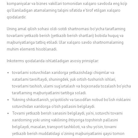
kompaniyalar va biznes vakillari tomonidan xalqaro savdoda eng ko’p
qo’llaniladigan atamalarning talqini sifatida e’tirof etilgan xalqaro
qoidalardir.
Uning amal qilish sohasi oldi-sotdi shartnomasi bo’yicha taraflarning
tovarlarni yetkazib berish (yetkazib berish shartlari) bobida huquq va
majburiyatlariga tatbiq etiladi. Ular xalqaro savdo shartnomalarning
muhim elementi hisoblanadi.
Inkoterms qoidalarida ishlatiladigan asosiy prinsiplar:
tovarlarni sotuvchidan xaridorga yetkazishdagi chiqimlar va
xatarlarni tavsiflaydi, shuningdek, yuk ortish-tushurish ishlari,
tovarlarni tashish, ularni sug’urtalash va bojxonada tozalash bo’yicha
taraflarning majburiyatlarini tartibga soladi.
Yukning shikastlanish, yo’qotilishi va tasodifan nobud bo’lish risklarini
sotuvchidan xaridorga o’tish pallasini belgilaydi.
Tovarni yetkazib berish sanasini belgilaydi, ya’ni, sotuvchi tovarni
xaridorning yoki uning vakilining ihtiyoriga topshirish pallasini
belgilaydi, masalan, transport tashkiloti, va shu yo’sin, tovarni
yetkazib berish muddatidagi o’zining majburiyatlarini qaysi tomon