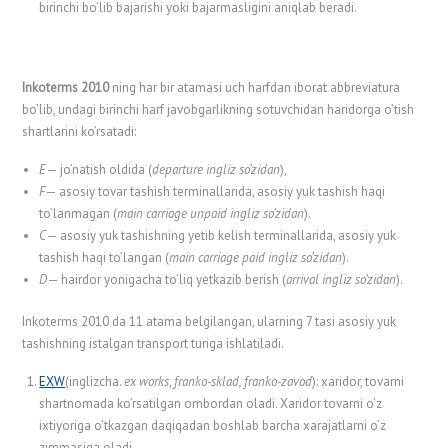
birinchi bo’lib bajarishi yoki bajarmasligini aniqlab beradi.
Inkoterms 2010
ning har bir atamasi uch harfdan iborat abbreviatura
bo’lib, undagi birinchi harf javobgarlikning sotuvchidan haridorga o’tish
shartlarini ko’rsatadi:
E
— jo’natish oldida (
departure ingliz so’zidan
),
F
— asosiy tovar tashish terminallarida, asosiy yuk tashish haqi
to’lanmagan (
main carriage unpaid ingliz so’zidan
).
C
— asosiy yuk tashishning yetib kelish terminallarida, asosiy yuk
tashish haqi to’langan (
main carriage paid ingliz so’zidan
).
D
— hairdor yonigacha to’liq yetkazib berish (
arrival ingliz so’zidan
).
Inkoterms 2010 da 11 atama belgilangan, ularning 7 tasi asosiy yuk
tashishning istalgan transport turiga ishlatiladi.
EXW
(inglizcha.
ex
works
,
franko-sklad, franko-zavod
): xaridor, tovarni
shartnomada ko’rsatilgan ombordan oladi. Xaridor tovarni o’z
ixtiyoriga o’tkazgan daqiqadan boshlab barcha xarajatlarni o’z
zimmasiga oladi.