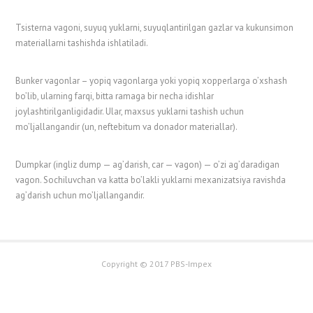
Tsisterna vagoni, suyuq yuklarni, suyuqlantirilgan gazlar va kukunsimon
materiallarni tashishda ishlatiladi.
Bunker vagonlar – yopiq vagonlarga yoki yopiq xopperlarga o’xshash
bo’lib, ularning farqi, bitta ramaga bir necha idishlar
joylashtirilganligidadir. Ular, maxsus yuklarni tashish uchun
mo’ljallangandir (un, neftebitum va donador materiallar).
Dumpkar (ingliz dump — ag’darish, car — vagon) — o’zi ag’daradigan
vagon. Sochiluvchan va katta bo’lakli yuklarni mexanizatsiya ravishda
ag’darish uchun mo’ljallangandir.
Copyright © 2017 PBS-Impex