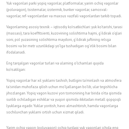
Yuk vagonlari parki yopiq vagonlar, platformalar, yarim ochiq vagonlar
(poluvagon), tsisternalar, izotermik, bunker vagonlar, samosval-
vagonlar, ref-vagonlardan va maxsus vazifali vagonlardan tarkib topadi.
Vagonlarning asosiy texnik – iqtisodiy ko’rsatkichlari: yuk ko’tarishi, tarasi
(massasi), tara koeffitsienti, kuzovining solishtirma hajmi, g’ildirak o’qlari
soni, pol yuzasining solishtirma maydoni, g’ildirak juftining relsga
bosimi va bir metr uzunlikdagi yo’lga tushadigan og’irlik bosimi bilan
ifodalanadi.
Eng tarqalgan vagonlar turlari va ularning o’lchamlari quyida
ko’rsatilgan:
Yopiq vagonlar har xil yuklarni tashish, butligini ta’minlash va atmosfera
ta’siridan muhofaza qilish uchun mo’ljallangan bo’lib, ular tegishlicha
jihozlangan. Yopiq vagon kuzovi yon tomonining har birida o’rta qismida
surilib ochiladigan eshiklar va yuqori qismida ikkitadan metall qopqoqli
lyuklarga egadir. Yuklar yoritish, havo almashtirish, hamda vagonlarga
sochiluvchan yuklarni ortish uchun xizmat qiladi.
Yarim ochiq vagon (poluvagon) ochiq turdagi yuk vagonlari ichida eng