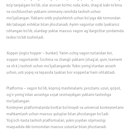
ko’p tarqalgani bo’lib, ular asosan ko’mir, ruda, koks, shag’al kabi to’kma
va sochiluvchan yuklarni ommaviy ravishda tashish uchun
mo’ljallangan. Yuklarni ortib joylashtirish uchun bo’yiga ikki tomondan
ikki tabaqali eshiklar bilan jihozlanadi. Ayrim vagonlar ostki lyuklarsiz
ishlangan bo’lib, ulardagi yuklar maxsus vagon ag’dargichlar yordamida
tezkor to’kib tushiriladi.
Xopper (ingliz hopper – bunker). Yarim ochiq vagon turlaridan biri,
xopper vagonlaridir. Sochma va changli yuklarni (shag’al, qum, tsement
va sh.k.) tashish uchun mo’ljallangandir. Yukni yomg’irlardan asrash
uchun, usti yopiq va tepasida lyuklari bor xopperlar ham ishlatiladi.
Platforma – vagon bo’lib, koproq mashinalarni, jixozlarni, uzun, qo’pol,
og’ir yomg’irdan asrashga xojat sezmaydigan yuklarni tashishga
mo’ljallangan.
Konteyner platformalarida bortlar bo’lmaydi va universal konteynerlarni
mahkamlash uchun maxsus quluplar bilan jihozlangan bo’ladi.
Yog’och-taxta tashish platformalari, yukni joyidan siljimasligi
maqsadida ikki tomonidan maxsus ustunlar bilan jihozlanadi.